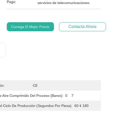
Pago:
servicios de telecomunicaciones:
Contacta Ahora
Consiga El Mejor Precio
ión:
CE
e Aire Comprimido Del Proceso (bares):
0    7
l Ciclo De Producción (segundos Por Pieza):
60 ¢ 180