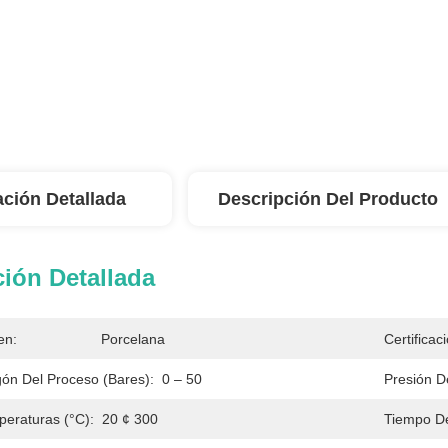
ación Detallada
Descripción Del Producto
ión Detallada
en:
Porcelana
Certificac
gón Del Proceso (bares):
0 – 50
Presión D
eraturas (°C):
20 ¢ 300
Tiempo De