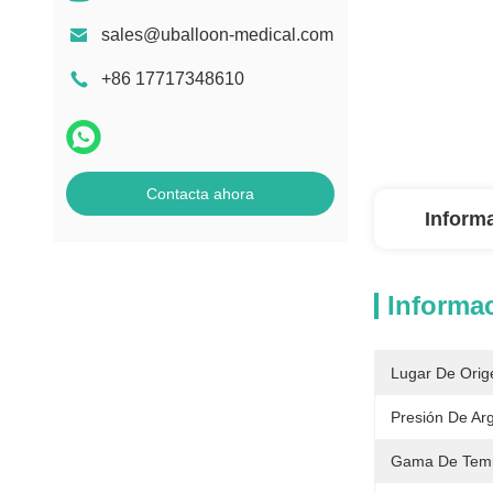
sales@uballoon-medical.com
+86 17717348610
Contacta ahora
Inform
Informac
Lugar De Orig
Presión De Ar
Gama De Temp