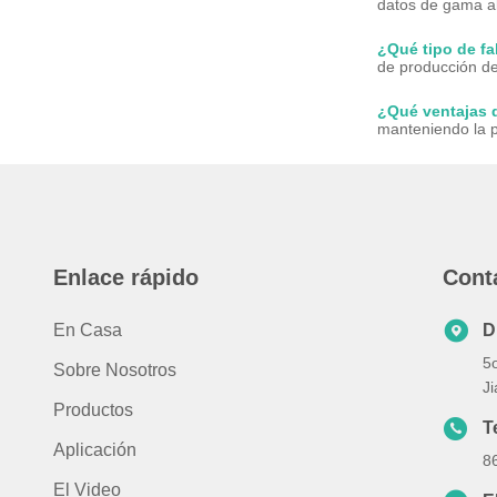
datos de gama al
¿Qué tipo de fa
de producción de
¿Qué ventajas 
manteniendo la pr
Enlace rápido
Cont
En Casa
D
5o
Sobre Nosotros
J
Productos
T
Aplicación
8
El Video