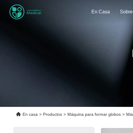
En Casa
En casa
>
Productos
>
Máquina para formar globos
>
Máq