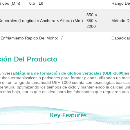
Globo (mm):
0.5   18
Rango De 
850 × 
enerales (longitud × Anchura × Altura) (mm):
850 × 
Método De
2200
 Enfriamiento Rápido Del Moho:
√
Capacidad
ción Del Producto
universal
Máquina de formación de globos verticales (UBF-1000)
es
tubos termoplásticos o parisones para formar globos utilizando un mold
e en un rango de tamañosEl UBF-1000 cuenta con tecnologías básicas c
eratura, optimizando los tiempos de ciclo y manteniendo la calidad un
o más bajo, por lo que es ideal para los fabricantes que requieren una