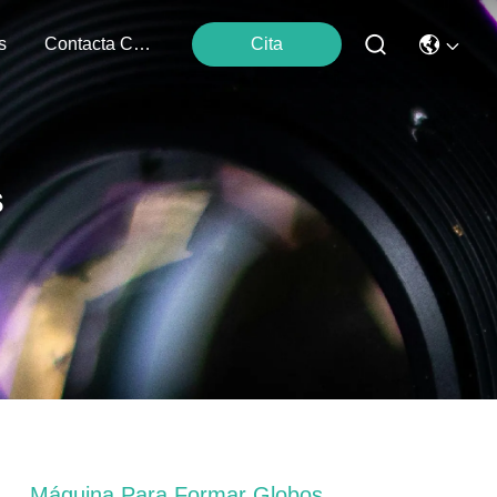
s
Contacta Con Nosotros
Cita
s
Máquina Para Formar Globos.